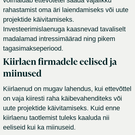
võimaldab ettevõtetel saada vajalikku
rahastamist oma äri laiendamiseks või uute
projektide käivitamiseks.
Investeerimislaenuga kaasnevad tavaliselt
madalamad intressimäärad ning pikem
tagasimakseperiood.
Kiirlaen firmadele eelised ja
miinused
Kiirlaenud on mugav lahendus, kui ettevõttel
on vaja kiiresti raha käibevahenditeks või
uute projektide käivitamiseks. Kuid enne
kiirlaenu taotlemist tuleks kaaluda nii
eeliseid kui ka miinuseid.