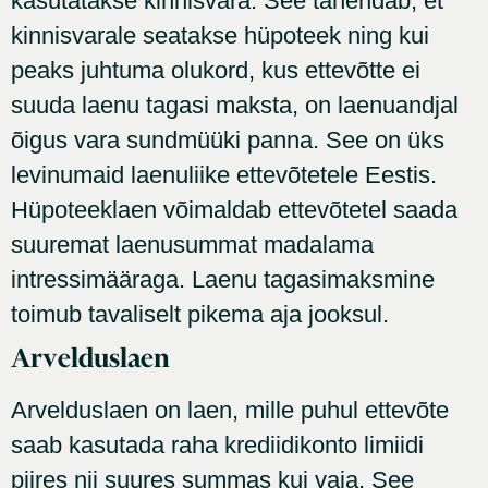
kasutatakse kinnisvara. See tähendab, et
kinnisvarale seatakse hüpoteek ning kui
peaks juhtuma olukord, kus ettevõtte ei
suuda laenu tagasi maksta, on laenuandjal
õigus vara sundmüüki panna. See on üks
levinumaid laenuliike ettevõtetele Eestis.
Hüpoteeklaen võimaldab ettevõtetel saada
suuremat laenusummat madalama
intressimääraga. Laenu tagasimaksmine
toimub tavaliselt pikema aja jooksul.
Arvelduslaen
Arvelduslaen on laen, mille puhul ettevõte
saab kasutada raha krediidikonto limiidi
piires nii suures summas kui vaja. See