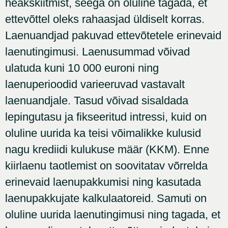
heakskiitmist, seega on oluline tagada, et
ettevõttel oleks rahaasjad üldiselt korras.
Laenuandjad pakuvad ettevõtetele erinevaid
laenutingimusi. Laenusummad võivad
ulatuda kuni 10 000 euroni ning
laenuperioodid varieeruvad vastavalt
laenuandjale. Tasud võivad sisaldada
lepingutasu ja fikseeritud intressi, kuid on
oluline uurida ka teisi võimalikke kulusid
nagu krediidi kulukuse määr (KKM). Enne
kiirlaenu taotlemist on soovitatav võrrelda
erinevaid laenupakkumisi ning kasutada
laenupakkujate kalkulaatoreid. Samuti on
oluline uurida laenutingimusi ning tagada, et