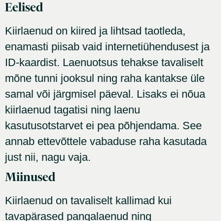
Eelised
Kiirlaenud on kiired ja lihtsad taotleda,
enamasti piisab vaid internetiühendusest ja
ID-kaardist. Laenuotsus tehakse tavaliselt
mõne tunni jooksul ning raha kantakse üle
samal või järgmisel päeval. Lisaks ei nõua
kiirlaenud tagatisi ning laenu
kasutusotstarvet ei pea põhjendama. See
annab ettevõttele vabaduse raha kasutada
just nii, nagu vaja.
Miinused
Kiirlaenud on tavaliselt kallimad kui
tavapärased pangalaenud ning