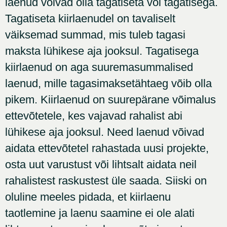
laenud võivad olla tagatiseta või tagatisega.
Tagatiseta kiirlaenudel on tavaliselt
väiksemad summad, mis tuleb tagasi
maksta lühikese aja jooksul. Tagatisega
kiirlaenud on aga suuremasummalised
laenud, mille tagasimaksetähtaeg võib olla
pikem. Kiirlaenud on suurepärane võimalus
ettevõtetele, kes vajavad rahalist abi
lühikese aja jooksul. Need laenud võivad
aidata ettevõtetel rahastada uusi projekte,
osta uut varustust või lihtsalt aidata neil
rahalistest raskustest üle saada. Siiski on
oluline meeles pidada, et kiirlaenu
taotlemine ja laenu saamine ei ole alati