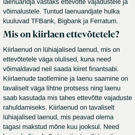
laenuandja vastaks ettevõtte vajadustele ja
võimalustele. Tuntud laenuandjate hulka
kuuluvad TFBank, Bigbank ja Ferratum.
Mis on kiirlaen ettevõtetele?
Kiirlaenud on lühiajalised laenud, mis on
ettevõtetele väga olulised, kuna need
võimaldavad neil saada kiiret finantsabi.
Kiirlaenude taotlemine ja laenu saamine on
tavaliselt väga lihtne protsess ning laenu
saab kasutada mis tahes ettevõtte vajaduste
rahuldamiseks. Kiirlaenud on tavaliselt
lühiajalised laenud, mis peavad olema
tagasi makstud mõne kuu jooksul. Need