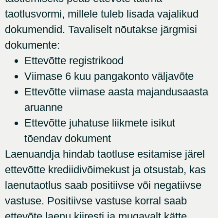
taotlusvormi, millele tuleb lisada vajalikud
dokumendid. Tavaliselt nõutakse järgmisi
dokumente:
Ettevõtte registrikood
Viimase 6 kuu pangakonto väljavõte
Ettevõtte viimase aasta majandusaasta
aruanne
Ettevõtte juhatuse liikmete isikut
tõendav dokument
Laenuandja hindab taotluse esitamise järel
ettevõtte krediidivõimekust ja otsustab, kas
laenutaotlus saab positiivse või negatiivse
vastuse. Positiivse vastuse korral saab
ettevõte laenu kiiresti ja mugavalt kätte.