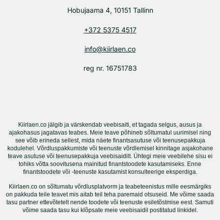
Hobujaama 4, 10151 Tallinn
+372 5375 4517
info@kiirlaen.co
reg nr. 16751783
Kiirlaen.co jälgib ja värskendab veebisaiti, et tagada selgus, ausus ja
ajakohasus jagatavas teabes. Meie teave põhineb sõltumatul uurimisel ning
see võib erineda sellest, mida näete finantsasutuse või teenusepakkuja
kodulehel. Võrdluspakkumiste või teenuste võrdlemisel kinnitage asjakohane
teave asutuse või teenusepakkuja veebisaidilt. Ühtegi meie veebilehe sisu ei
tohiks võtta soovitusena mainitud finantstoodete kasutamiseks. Enne
finantstoodete või -teenuste kasutamist konsulteerige eksperdiga.
Kiirlaen.co on sõltumatu võrdlusplatvorm ja teabeteenistus mille eesmärgiks
on pakkuda teile teavet mis aitab teil teha paremaid otsuseid. Me võime saada
tasu partner ettevõtetelt nende toodete või teenuste esiletõstmise eest. Samuti
võime saada tasu kui klõpsate meie veebisaidil postitatud linkidel.