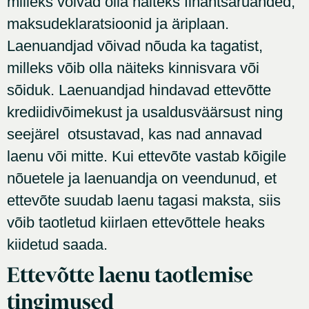
milleks võivad olla näiteks finantsaruanded,
maksudeklaratsioonid ja äriplaan.
Laenuandjad võivad nõuda ka tagatist,
milleks võib olla näiteks kinnisvara või
sõiduk. Laenuandjad hindavad ettevõtte
krediidivõimekust ja usaldusväärsust ning
seejärel otsustavad, kas nad annavad
laenu või mitte. Kui ettevõte vastab kõigile
nõuetele ja laenuandja on veendunud, et
ettevõte suudab laenu tagasi maksta, siis
võib taotletud kiirlaen ettevõttele heaks
kiidetud saada.
Ettevõtte laenu taotlemise
tingimused