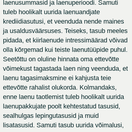
laenusummasid ja laenuperioodi. Samuti
tuleb hoolikalt uurida laenuandjate
krediidiasutusi, et veenduda nende maines
ja usaldusväärsuses. Teiseks, tasub meeles
pidada, et kiirlaenude intressimäärad võivad
olla kõrgemad kui teiste laenutüüpide puhul.
Seetõttu on oluline hinnata oma ettevõtte
võimekust tagastada laen ning veenduda, et
laenu tagasimaksmine ei kahjusta teie
ettevõtte rahalist olukorda. Kolmandaks,
enne laenu taotlemist tuleb hoolikalt uurida
laenupakkujate poolt kehtestatud tasusid,
sealhulgas lepingutasusid ja muid
lisatasusid. Samuti tasub uurida võimalusi,