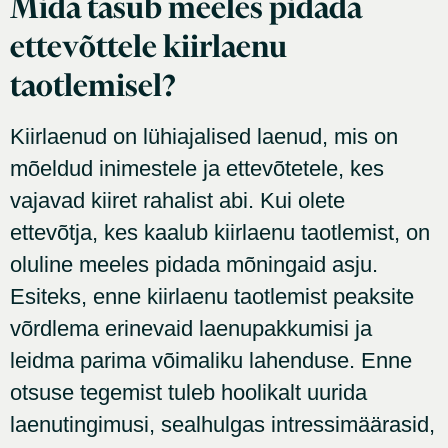
Mida tasub meeles pidada
ettevõttele kiirlaenu
taotlemisel?
Kiirlaenud on lühiajalised laenud, mis on
mõeldud inimestele ja ettevõtetele, kes
vajavad kiiret rahalist abi. Kui olete
ettevõtja, kes kaalub kiirlaenu taotlemist, on
oluline meeles pidada mõningaid asju.
Esiteks, enne kiirlaenu taotlemist peaksite
võrdlema erinevaid laenupakkumisi ja
leidma parima võimaliku lahenduse. Enne
otsuse tegemist tuleb hoolikalt uurida
laenutingimusi, sealhulgas intressimäärasid,