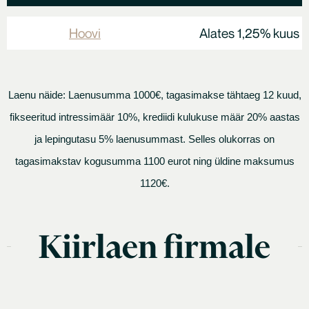
Hoovi
Alates 1,25% kuus
Laenu näide: Laenusumma 1000€, tagasimakse tähtaeg 12 kuud,
fikseeritud intressimäär 10%, krediidi kulukuse määr 20% aastas
ja lepingutasu 5% laenusummast. Selles olukorras on
tagasimakstav kogusumma 1100 eurot ning üldine maksumus
1120€.
Kiirlaen firmale