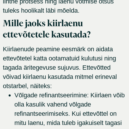
lihtne protsess ning laenu võtmise otsus
tuleks hoolikalt läbi mõelda.
Mille jaoks kiirlaenu
ettevõtetele kasutada?
Kiirlaenude peamine eesmärk on aidata
ettevõtetel katta ootamatuid kulutusi ning
tagada äritegevuse sujuvus. Ettevõtted
võivad kiirlaenu kasutada mitmel erineval
otstarbel, näiteks:
Võlgade refinantseerimine: Kiirlaen võib
olla kasulik vahend võlgade
refinantseerimiseks. Kui ettevõttel on
mitu laenu, mida tuleb igakuiselt tagasi