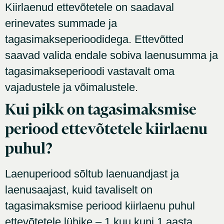
Kiirlaenud ettevõtetele on saadaval
erinevates summade ja
tagasimakseperioodidega. Ettevõtted
saavad valida endale sobiva laenusumma ja
tagasimakseperioodi vastavalt oma
vajadustele ja võimalustele.
Kui pikk on tagasimaksmise
periood ettevõtetele kiirlaenu
puhul?
Laenuperiood sõltub laenuandjast ja
laenusaajast, kuid tavaliselt on
tagasimaksmise periood kiirlaenu puhul
ettevõtetele lühike – 1 kuu kuni 1 aasta.