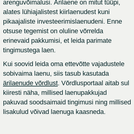
arenguvõimalusi. Ärilaene on mitut tüüpi,
alates lühiajalistest kiirlaenudest kuni
pikaajaliste investeerimislaenudeni. Enne
otsuse tegemist on oluline võrrelda
erinevaid pakkumisi, et leida parimate
tingimustega laen.
Kui soovid leida oma ettevõtte vajadustele
sobivaima laenu, siis tasub kasutada
ärilaenude võrdlust
. Võrdlusportaal aitab sul
kiiresti näha, millised laenupakkujad
pakuvad soodsaimaid tingimusi ning millised
lisakulud võivad laenuga kaasneda.