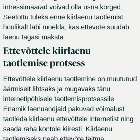
intressimäärad võivad olla üsna kõrged.
Seetõttu tuleks enne kiirlaenu taotlemist
hoolikalt läbi mõelda, kas ettevõte suudab
laenu tagasi maksta.
Ettevõttele kiirlaenu
taotlemise protsess
Ettevõttele kiirlaenu taotlemine on muutunud
äärmiselt lihtsaks ja mugavaks tänu
internetipõhisele taotlemisprotsessile.
Enamik laenuandjaid pakuvad võimalust
taotleda kiirlaenu ettevõttele internetist ning
saada raha kontole kiiresti. Kiirlaenu
taotlemiseks peab ettevõte täitma