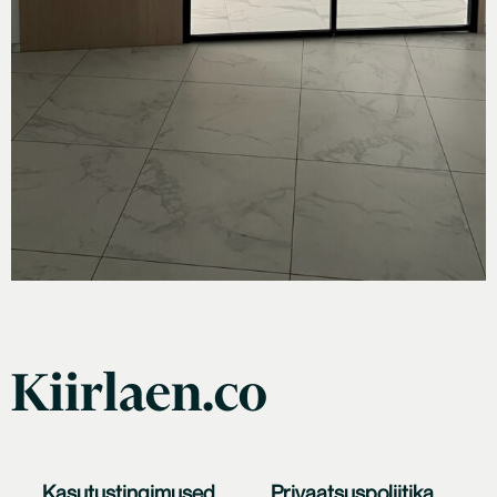
Kiirlaen.co
Kasutustingimused
Privaatsuspoliitika